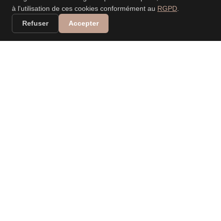
à l'utilisation de ces cookies conformément au
RGPD
.
Refuser
Accepter
VALERIA DANIELE
LEONARDI
PHOTOGRAPHE
PROFESSIONNELLE
Spécialisée dans les mariages, événements, nouveau-
né, portraits, familles… Capturer vos moments, raconter