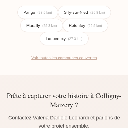
Pange
Silly-sur-Nied
(28.5 km)
(25.8 km)
Marsilly
Retonfey
(25.3 km)
(22.5 km)
Laquenexy
(27.3 km)
Voir toutes les communes couvertes
Prête à capturer votre histoire à Colligny-
Maizery ?
Contactez Valeria Daniele Leonardi et parlons de
votre projet ensemble.