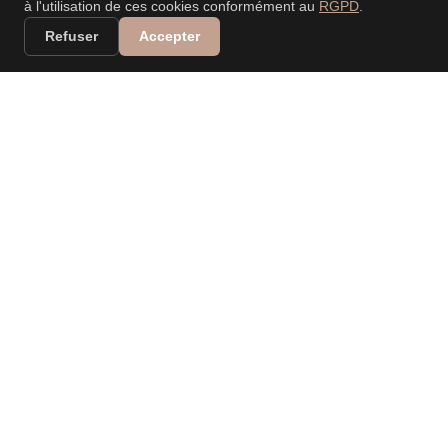
à l'utilisation de ces cookies conformément au
RGPD
.
Refuser
Accepter
VALERIA DANIELE
LEONARDI
PHOTOGRAPHE
PROFESSIONNELLE
Spécialisée dans les mariages, événements, nouveau-
né, portraits, familles… Capturer vos moments, raconter
vos histoires.