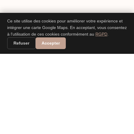
Ce site utilise des cookies pour améliorer votre expérience et
intégrer une carte Google Maps. En acceptant, vous consentez
à l'utilisation de ces cookies conformément au
RGPD
.
Refuser
Accepter
VALERIA DANIELE
LEONARDI
PHOTOGRAPHE