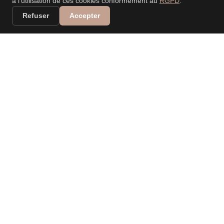
à l'utilisation de ces cookies conformément au
RGPD
.
Refuser
Accepter
VALERIA DANIELE
LEONARDI
PHOTOGRAPHE
PROFESSIONNELLE
Spécialisée dans les mariages, événements, nouveau-
né, portraits, familles… Capturer vos moments, raconter
vos histoires.