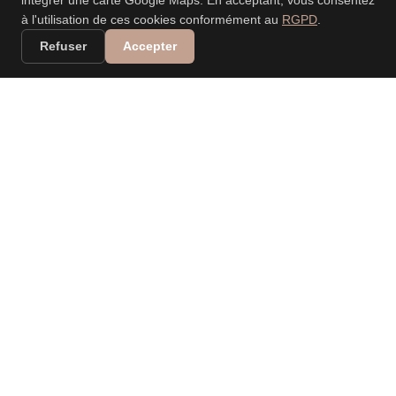
intégrer une carte Google Maps. En acceptant, vous consentez
à l'utilisation de ces cookies conformément au
RGPD
.
Refuser
Accepter
VALERIA DANIELE
LEONARDI
PHOTOGRAPHE
PROFESSIONNELLE
Spécialisée dans les mariages, événements, nouveau-
né, portraits, familles… Capturer vos moments, raconter