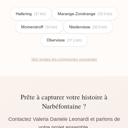
Hallering
Marange-Zondrange
(37 km)
(35.9 km)
Momerstroff
Niedervisse
(34 km)
(35.9 km)
Obervisse
(37.2 km)
Voir toutes les communes couvertes
Prête à capturer votre histoire à
Narbéfontaine ?
Contactez Valeria Daniele Leonardi et parlons de
votre projet ensemble.