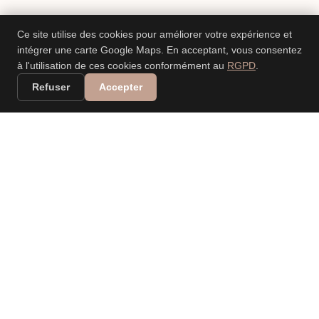
Ce site utilise des cookies pour améliorer votre expérience et
intégrer une carte Google Maps. En acceptant, vous consentez
à l'utilisation de ces cookies conformément au
RGPD
.
Refuser
Accepter
VALERIA DANIELE
LEONARDI
PHOTOGRAPHE
PROFESSIONNELLE