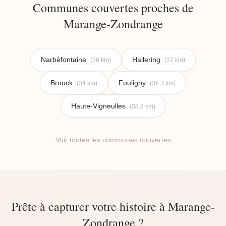
Communes couvertes proches de
Marange-Zondrange
Narbéfontaine
Hallering
(36 km)
(37 km)
Brouck
Fouligny
(34 km)
(36.3 km)
Haute-Vigneulles
(38.8 km)
Voir toutes les communes couvertes
Prête à capturer votre histoire à Marange-
Zondrange ?