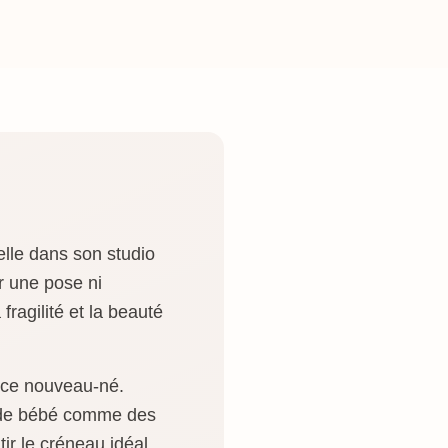
elle dans son studio
r une pose ni
fragilité et la beauté
ance nouveau-né.
t de bébé comme des
ir le créneau idéal.