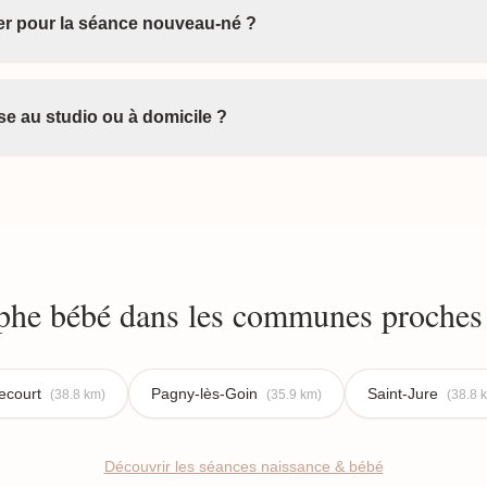
ter pour la séance nouveau-né ?
e au studio ou à domicile ?
phe bébé dans les communes proches
ecourt
Pagny-lès-Goin
Saint-Jure
(38.8 km)
(35.9 km)
(38.8 
Découvrir les séances naissance & bébé