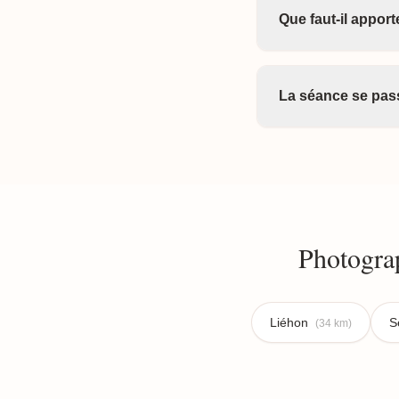
Que faut-il appor
La séance se pass
Photogra
Liéhon
S
(34 km)