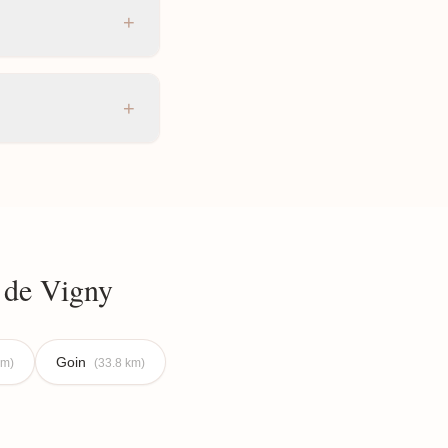
+
+
 de Vigny
Goin
km)
(33.8 km)