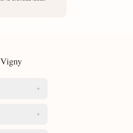
 Vigny
+
+