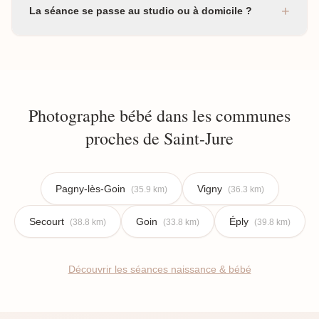
+
La séance se passe au studio ou à domicile ?
Photographe bébé dans les communes
proches de Saint-Jure
Pagny-lès-Goin
Vigny
(35.9 km)
(36.3 km)
Secourt
Goin
Éply
(38.8 km)
(33.8 km)
(39.8 km)
Découvrir les séances naissance & bébé