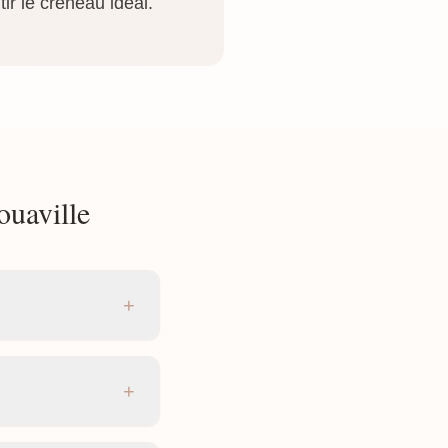
ir le créneau idéal.
ouaville
+
+