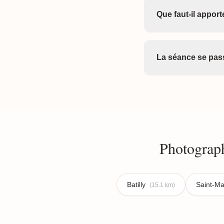
Que faut-il appor
La séance se pass
Photograph
Batilly
Saint-Ma
(15.1 km)