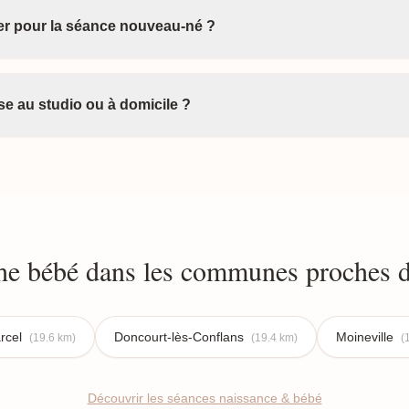
ter pour la séance nouveau-né ?
e au studio ou à domicile ?
e bébé dans les communes proches d
rcel
Doncourt-lès-Conflans
Moineville
(19.6 km)
(19.4 km)
(
Découvrir les séances naissance & bébé