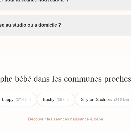
e au studio ou à domicile ?
phe bébé dans les communes proche
Luppy
Buchy
Silly-en-Saulnois
(37.4 km)
(36 km)
(34.5 km)
Découvrir les séances naissance & bébé