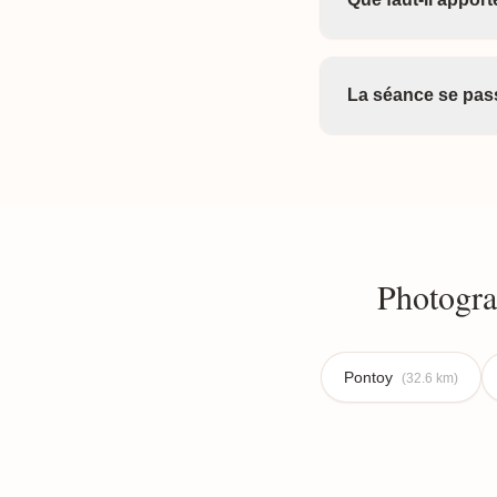
La séance se pass
Photogra
Pontoy
(32.6 km)