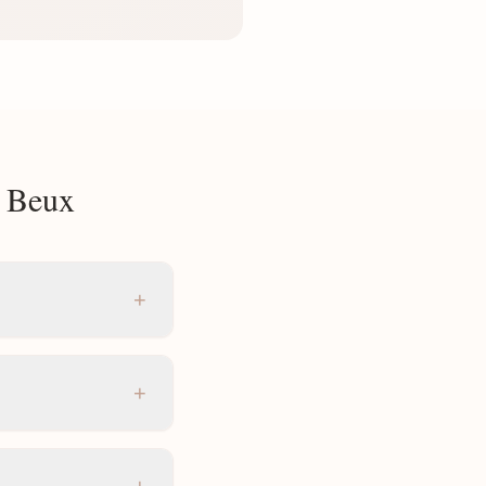
à Beux
+
+