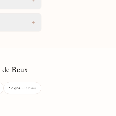
+
+
s de Beux
Solgne
(37.2 km)