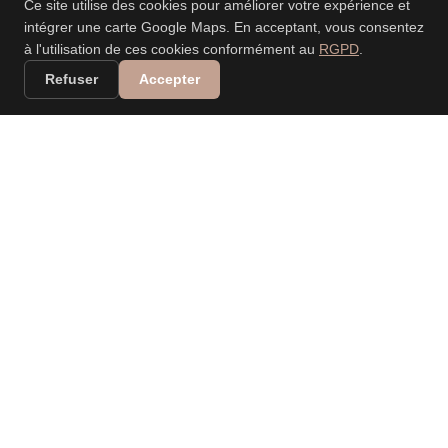
Ce site utilise des cookies pour améliorer votre expérience et
intégrer une carte Google Maps. En acceptant, vous consentez
à l'utilisation de ces cookies conformément au
RGPD
.
Refuser
Accepter
VALERIA DANIELE
LEONARDI
PHOTOGRAPHE
PROFESSIONNELLE
Spécialisée dans les mariages, événements, nouveau-