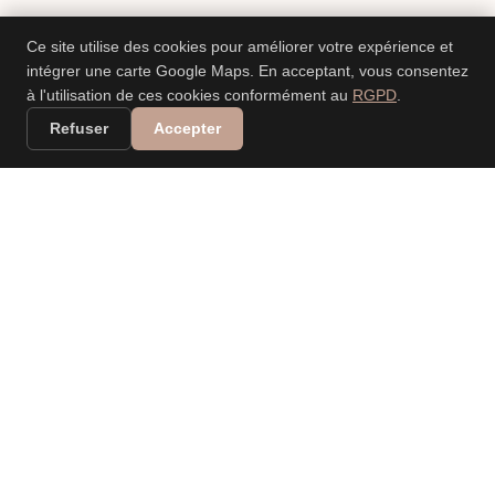
Ce site utilise des cookies pour améliorer votre expérience et
intégrer une carte Google Maps. En acceptant, vous consentez
à l'utilisation de ces cookies conformément au
RGPD
.
Refuser
Accepter
VALERIA DANIELE
LEONARDI
PHOTOGRAPHE
PROFESSIONNELLE