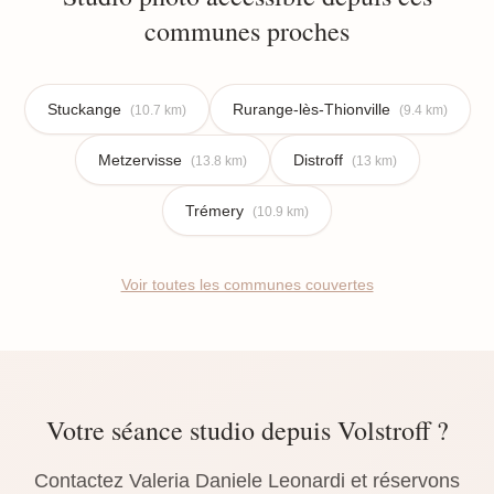
communes proches
Stuckange
Rurange-lès-Thionville
(10.7 km)
(9.4 km)
Metzervisse
Distroff
(13.8 km)
(13 km)
Trémery
(10.9 km)
Voir toutes les communes couvertes
Votre séance studio depuis Volstroff ?
Contactez Valeria Daniele Leonardi et réservons