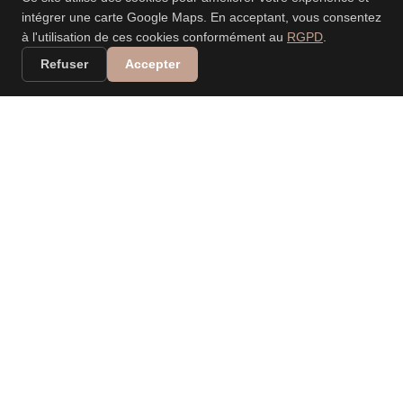
intégrer une carte Google Maps. En acceptant, vous consentez
à l'utilisation de ces cookies conformément au
RGPD
.
Refuser
Accepter
VALERIA DANIELE
LEONARDI
PHOTOGRAPHE
PROFESSIONNELLE
Spécialisée dans les mariages, événements, nouveau-