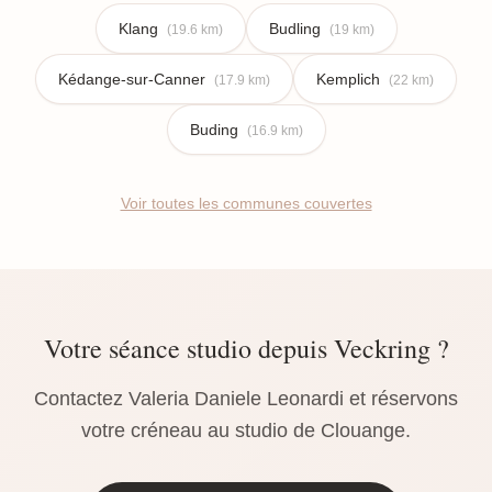
Klang
Budling
(19.6 km)
(19 km)
Kédange-sur-Canner
Kemplich
(17.9 km)
(22 km)
Buding
(16.9 km)
Voir toutes les communes couvertes
Votre séance studio depuis Veckring ?
Contactez Valeria Daniele Leonardi et réservons
votre créneau au studio de Clouange.