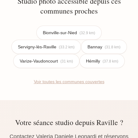
Studio photo accessible depuis ces
communes proches
Bionville-sur-Nied
(32.9 km)
Servigny-lès-Raville
Bannay
(33.2 km)
(31.8 km)
Varize-Vaudoncourt
Hémilly
(31 km)
(37.8 km)
Voir toutes les communes couvertes
Votre séance studio depuis Raville ?
Contactez Valeria Daniele Leonardi et réservons