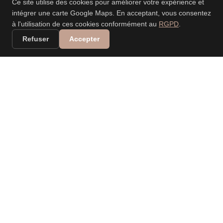
Ce site utilise des cookies pour améliorer votre expérience et
intégrer une carte Google Maps. En acceptant, vous consentez
à l'utilisation de ces cookies conformément au
RGPD
.
Refuser
Accepter
VALERIA DANIELE
LEONARDI
PHOTOGRAPHE
PROFESSIONNELLE
Spécialisée dans les mariages, événements, nouveau-