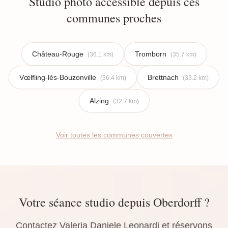
Studio photo accessible depuis ces
communes proches
Château-Rouge
Tromborn
(36.1 km)
(35.7 km)
Vœlfling-lès-Bouzonville
Brettnach
(36.4 km)
(33.2 km)
Alzing
(32.7 km)
Voir toutes les communes couvertes
Votre séance studio depuis Oberdorff ?
Contactez Valeria Daniele Leonardi et réservons