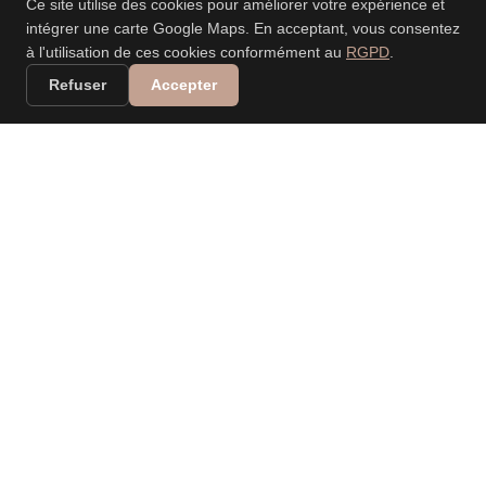
Ce site utilise des cookies pour améliorer votre expérience et
intégrer une carte Google Maps. En acceptant, vous consentez
à l'utilisation de ces cookies conformément au
RGPD
.
Refuser
Accepter
VALERIA DANIELE
LEONARDI
PHOTOGRAPHE
PROFESSIONNELLE
Spécialisée dans les mariages, événements, nouveau-