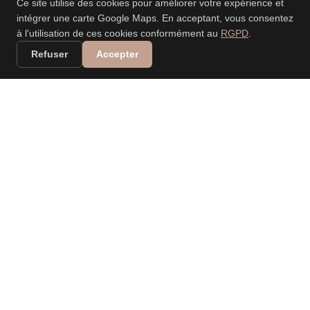
Ce site utilise des cookies pour améliorer votre expérience et
intégrer une carte Google Maps. En acceptant, vous consentez
à l'utilisation de ces cookies conformément au
RGPD
.
Refuser
Accepter
VALERIA DANIELE
LEONARDI
PHOTOGRAPHE
PROFESSIONNELLE
Spécialisée dans les mariages, événements, nouveau-