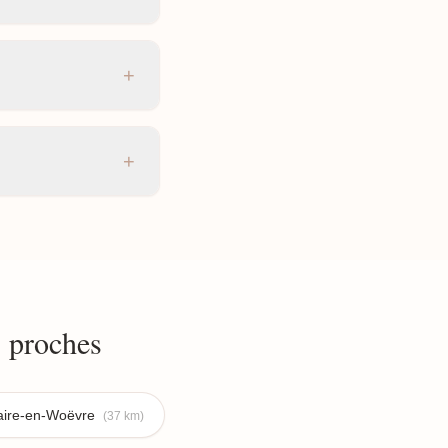
+
+
 proches
laire-en-Woëvre
(37 km)