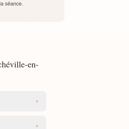
la séance.
héville-en-
+
+