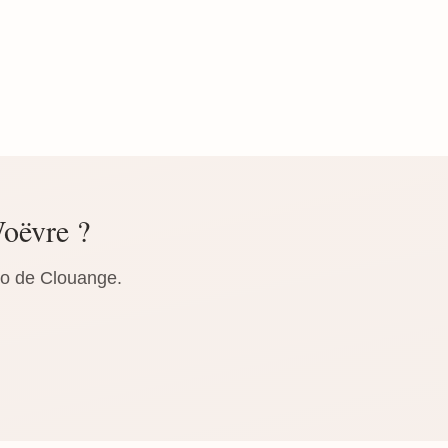
Woëvre ?
io de Clouange.