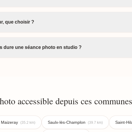
r, que choisir ?
 dure une séance photo en studio ?
photo accessible depuis ces communes
Maizeray
Saulx-lès-Champlon
Saint-Hi
(35.2 km)
(39.7 km)