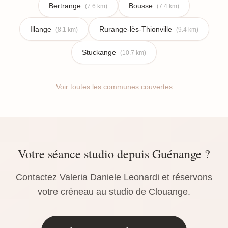
Bertrange
Bousse
(7.6 km)
(7.4 km)
Illange
Rurange-lès-Thionville
(8.1 km)
(9.4 km)
Stuckange
(10.7 km)
Voir toutes les communes couvertes
Votre séance studio depuis Guénange ?
Contactez Valeria Daniele Leonardi et réservons
votre créneau au studio de Clouange.