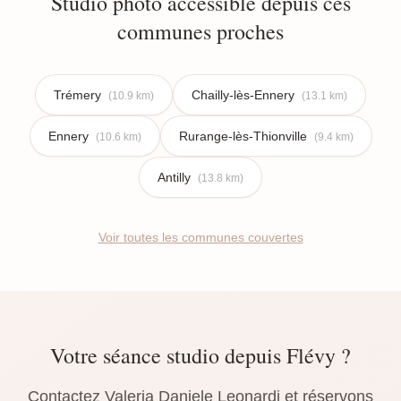
Studio photo accessible depuis ces
communes proches
Trémery
Chailly-lès-Ennery
(10.9 km)
(13.1 km)
Ennery
Rurange-lès-Thionville
(10.6 km)
(9.4 km)
Antilly
(13.8 km)
Voir toutes les communes couvertes
Votre séance studio depuis Flévy ?
Contactez Valeria Daniele Leonardi et réservons