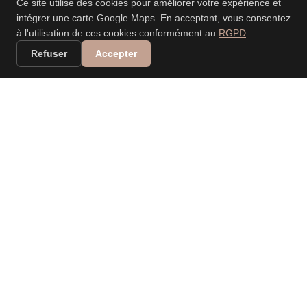
Ce site utilise des cookies pour améliorer votre expérience et
intégrer une carte Google Maps. En acceptant, vous consentez
à l'utilisation de ces cookies conformément au
RGPD
.
Refuser
Accepter
VALERIA DANIELE
LEONARDI
PHOTOGRAPHE
PROFESSIONNELLE
Spécialisée dans les mariages, événements, nouveau-