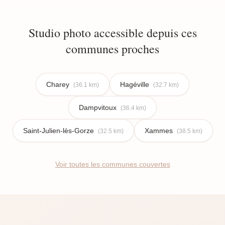
Studio photo accessible depuis ces
communes proches
Charey
Hagéville
(36.1 km)
(32.7 km)
Dampvitoux
(36.4 km)
Saint-Julien-lès-Gorze
Xammes
(32.5 km)
(38.5 km)
Voir toutes les communes couvertes