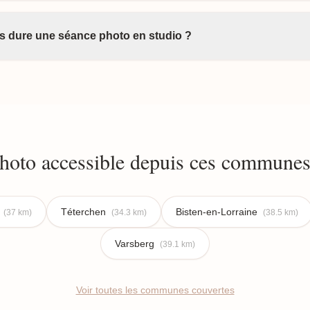
 dure une séance photo en studio ?
photo accessible depuis ces communes
s
Téterchen
Bisten-en-Lorraine
(37 km)
(34.3 km)
(38.5 km)
Varsberg
(39.1 km)
Voir toutes les communes couvertes