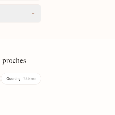
+
 proches
Guerting
(38.9 km)