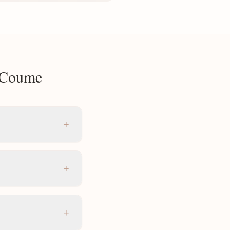
s Coume
+
+
+