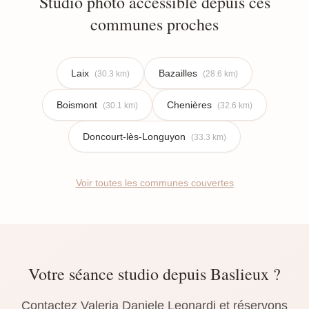
Studio photo accessible depuis ces
communes proches
Laix
Bazailles
(30.3 km)
(28.6 km)
Boismont
Chenières
(30.1 km)
(32.6 km)
Doncourt-lès-Longuyon
(33.3 km)
Voir toutes les communes couvertes
Votre séance studio depuis Baslieux ?
Contactez Valeria Daniele Leonardi et réservons