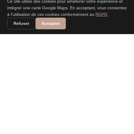
Ce site utilise des cookies pour améliorer votre expérience et
intégrer une carte Google Maps. En acceptant, vous consentez
à l'utilisation de ces cookies conformément au
RGPD
.
Refuser
Accepter
VALERIA DANIELE
LEONARDI
PHOTOGRAPHE
PROFESSIONNELLE
Spécialisée dans les mariages, événements, nouveau-