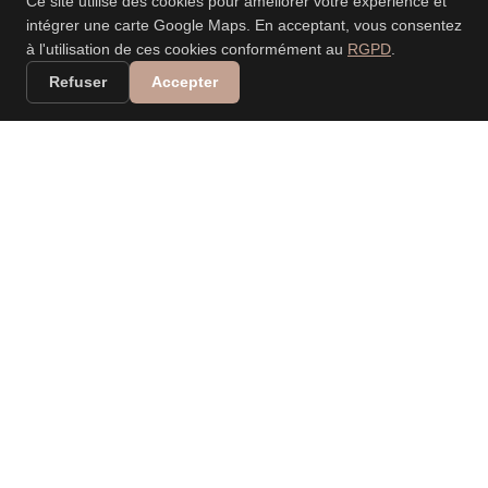
Ce site utilise des cookies pour améliorer votre expérience et
intégrer une carte Google Maps. En acceptant, vous consentez
à l'utilisation de ces cookies conformément au
RGPD
.
Refuser
Accepter
VALERIA DANIELE
LEONARDI
PHOTOGRAPHE
PROFESSIONNELLE
Spécialisée dans les mariages, événements, nouveau-