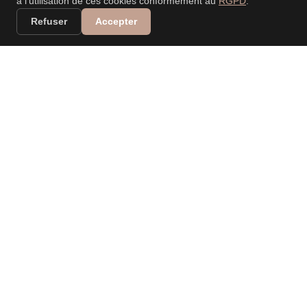
à l'utilisation de ces cookies conformément au
RGPD
.
Refuser
Accepter
VALERIA DANIELE
LEONARDI
PHOTOGRAPHE
PROFESSIONNELLE
Spécialisée dans les mariages, événements, nouveau-
né, portraits, familles… Capturer vos moments, raconter
vos histoires.