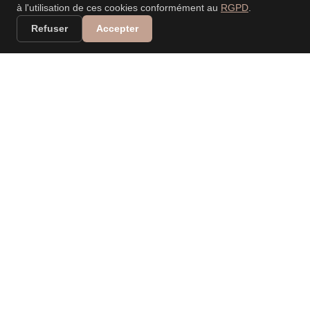
à l'utilisation de ces cookies conformément au
RGPD
.
Refuser
Accepter
VALERIA DANIELE
LEONARDI
PHOTOGRAPHE
PROFESSIONNELLE
Spécialisée dans les mariages, événements, nouveau-
né, portraits, familles… Capturer vos moments, raconter