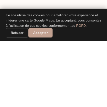
Ce site utilise des cookies pour améliorer votre expérience et
intégrer une carte Google Maps. En acceptant, vous consentez
à l'utilisation de ces cookies conformément au
RGPD
.
Refuser
Accepter
VALERIA DANIELE
LEONARDI
PHOTOGRAPHE