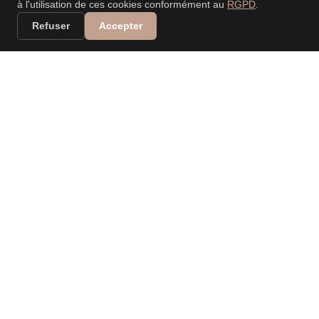
à l'utilisation de ces cookies conformément au
RGPD
.
Refuser
Accepter
VALERIA DANIELE
LEONARDI
PHOTOGRAPHE
PROFESSIONNELLE
Spécialisée dans les mariages, événements, nouveau-
né, portraits, familles… Capturer vos moments, raconter
vos histoires.