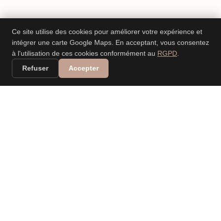
Ce site utilise des cookies pour améliorer votre expérience et
intégrer une carte Google Maps. En acceptant, vous consentez
à l'utilisation de ces cookies conformément au
RGPD
.
Refuser
Accepter
VALERIA DANIELE
LEONARDI
PHOTOGRAPHE