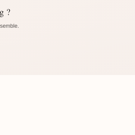
g ?
nsemble.