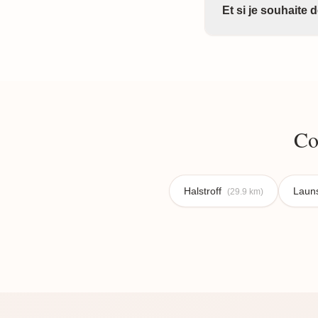
Et si je souhaite
Co
Halstroff
Launs
(29.9 km)