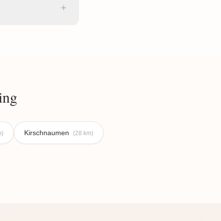
+
ing
Kirschnaumen
m)
(28 km)