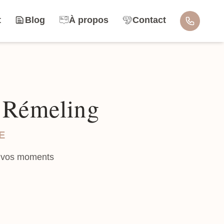
t
Blog
À propos
Contact
à Rémeling
E
r vos moments