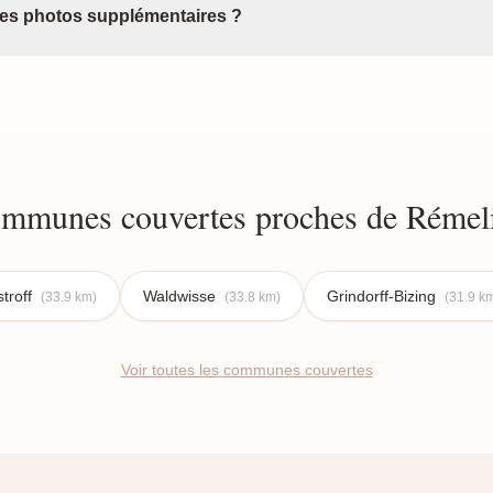
 des photos supplémentaires ?
mmunes couvertes proches de Rémel
troff
Waldwisse
Grindorff-Bizing
(33.9 km)
(33.8 km)
(31.9 k
Voir toutes les communes couvertes