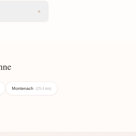
+
nne
Montenach
(25.4 km)