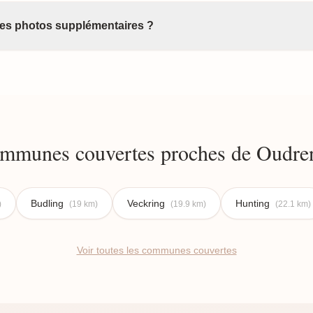
 des photos supplémentaires ?
mmunes couvertes proches de Oudre
Budling
Veckring
Hunting
)
(19 km)
(19.9 km)
(22.1 km)
Voir toutes les communes couvertes