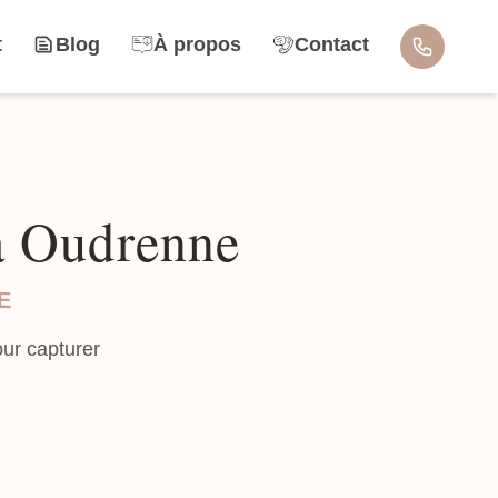
t
Blog
À propos
Contact
 à Oudrenne
E
ur capturer