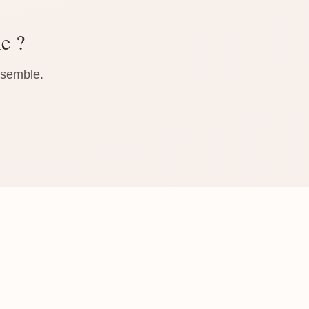
ne ?
nsemble.