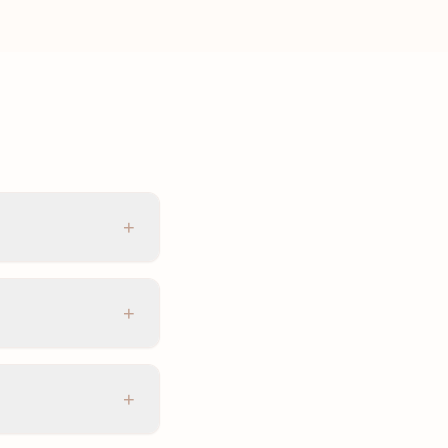
+
+
+