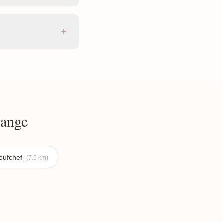
+
ange
eufchef
(7.5 km)