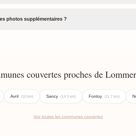
 des photos supplémentaires ?
unes couvertes proches de Lommer
Avril
Sancy
Fontoy
N
(10 km)
(14.5 km)
(11.7 km)
Voir toutes les communes couvertes