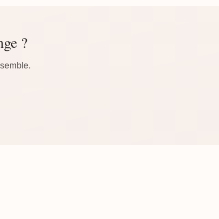
nge ?
nsemble.