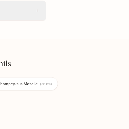
+
ils
hampey-sur-Moselle
(36 km)