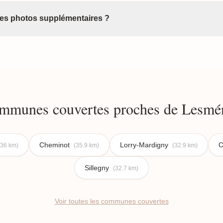
 des photos supplémentaires ?
mmunes couvertes proches de Lesmén
Cheminot
Lorry-Mardigny
C
(36 km)
(35.9 km)
(32.9 km)
Sillegny
(32.7 km)
Voir toutes les communes couvertes