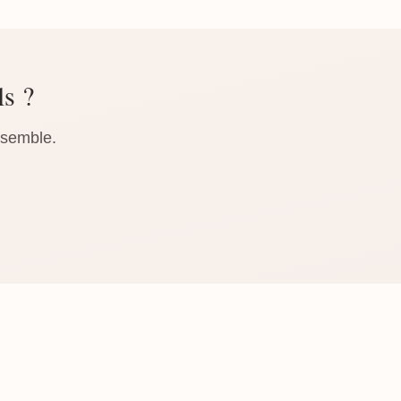
ls ?
nsemble.