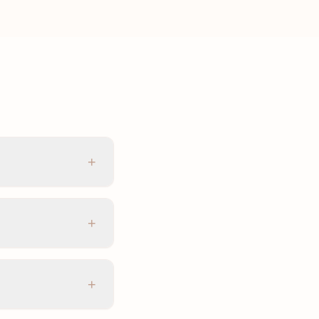
+
+
+