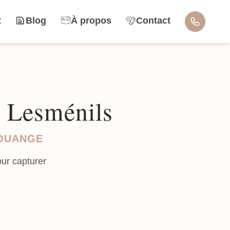
t
Blog
À propos
Contact
à Lesménils
LOUANGE
our capturer