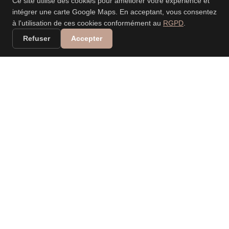
Ce site utilise des cookies pour améliorer votre expérience et
intégrer une carte Google Maps. En acceptant, vous consentez
à l'utilisation de ces cookies conformément au
RGPD
.
Refuser
Accepter
VALERIA DANIELE
LEONARDI
PHOTOGRAPHE
PROFESSIONNELLE
Spécialisée dans les mariages, événements, nouveau-