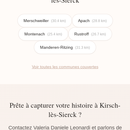
lès-Sierck
Merschweiller
Apach
(30.4 km)
(28.8 km)
Montenach
Rustroff
(25.4 km)
(26.7 km)
Manderen-Ritzing
(31.3 km)
Voir toutes les communes couvertes
Prête à capturer votre histoire à Kirsch-
lès-Sierck ?
Contactez Valeria Daniele Leonardi et parlons de