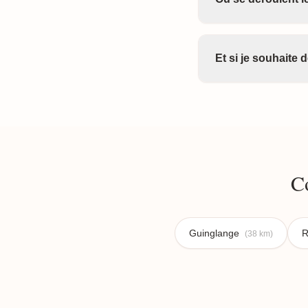
Et si je souhaite
C
Guinglange
R
(38 km)