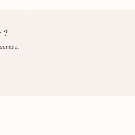
y ?
nsemble.