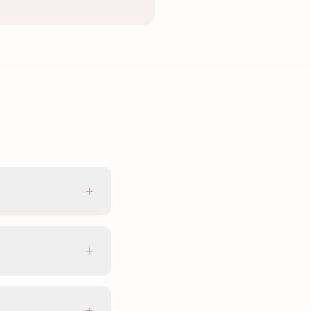
+
+
+