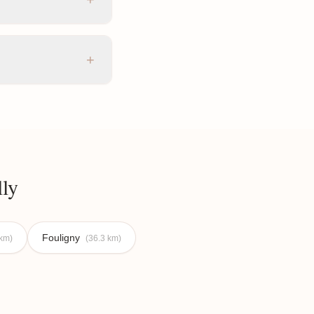
+
ly
Fouligny
 km)
(36.3 km)