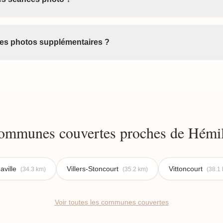
 des photos supplémentaires ?
ommunes couvertes proches de Hémil
aville
Villers-Stoncourt
Vittoncourt
(34.3 km)
(35.2 km)
(38.1
Voir toutes les communes couvertes