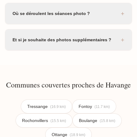
+
Où se déroulent les séances photo ?
+
Et si je souhaite des photos supplémentaires ?
Communes couvertes proches de Havange
Tressange
Fontoy
(16.9 km)
(11.7 km)
Rochonvillers
Boulange
(15.5 km)
(15.8 km)
Ottange
(18.9 km)