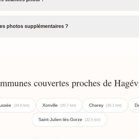
 des photos supplémentaires ?
mmunes couvertes proches de Hagévi
aussée
Xonville
Charey
D
(34.6 km)
(30.7 km)
(36.1 km)
Saint-Julien-lès-Gorze
(32.5 km)