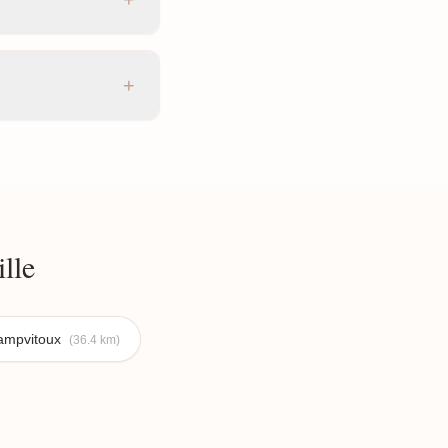
+
lle
ampvitoux
(36.4 km)