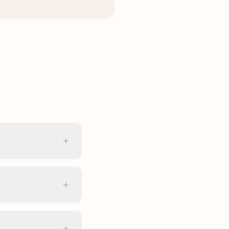
+
+
+