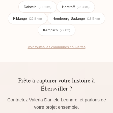
Dalstein
Hestroff
(21.9 km)
(23.3 km)
Piblange
Hombourg-Budange
(22.8 km)
(18.5 km)
Kemplich
(22 km)
Voir toutes les communes couvertes
Prête à capturer votre histoire à
Ébersviller ?
Contactez Valeria Daniele Leonardi et parlons de
votre projet ensemble.