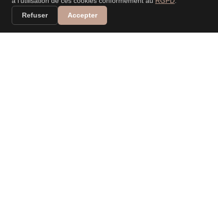
à l'utilisation de ces cookies conformément au
RGPD
.
Refuser
Accepter
VALERIA DANIELE
LEONARDI
PHOTOGRAPHE
PROFESSIONNELLE
Spécialisée dans les mariages, événements, nouveau-
né, portraits, familles… Capturer vos moments, raconter
vos histoires.