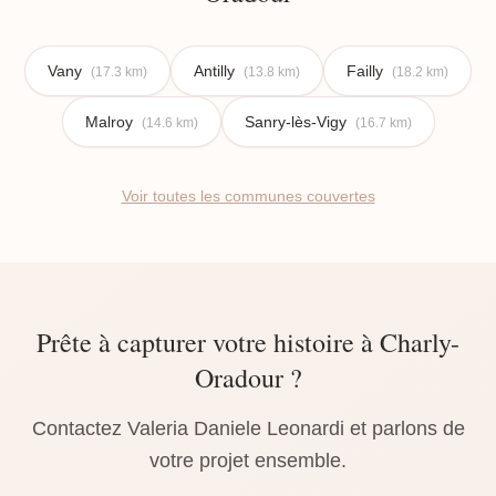
Vany
Antilly
Failly
(17.3 km)
(13.8 km)
(18.2 km)
Malroy
Sanry-lès-Vigy
(14.6 km)
(16.7 km)
Voir toutes les communes couvertes
Prête à capturer votre histoire à Charly-
Oradour ?
Contactez Valeria Daniele Leonardi et parlons de
votre projet ensemble.