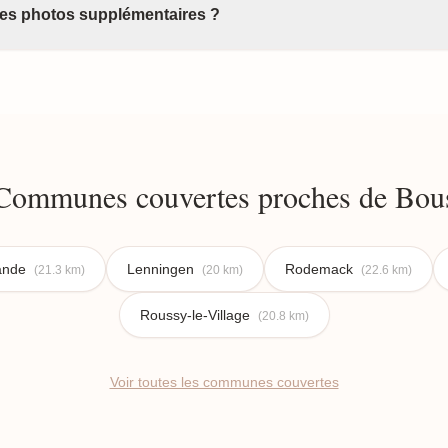
 des photos supplémentaires ?
Communes couvertes proches de Bou
rande
Lenningen
Rodemack
(21.3 km)
(20 km)
(22.6 km)
Roussy-le-Village
(20.8 km)
Voir toutes les communes couvertes