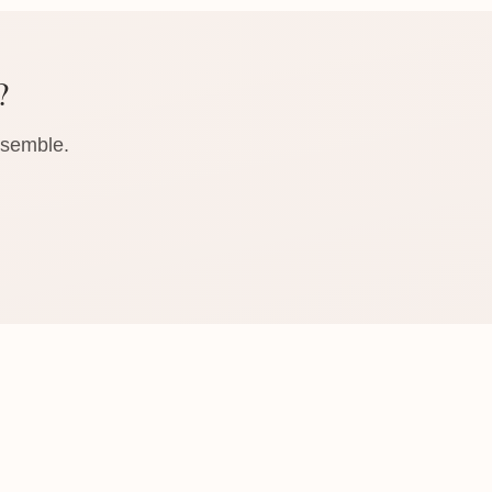
?
nsemble.