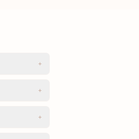
+
+
+