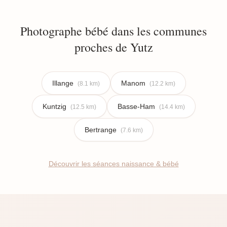
Photographe bébé dans les communes
proches de Yutz
Illange
Manom
(8.1 km)
(12.2 km)
Kuntzig
Basse-Ham
(12.5 km)
(14.4 km)
Bertrange
(7.6 km)
Découvrir les séances naissance & bébé