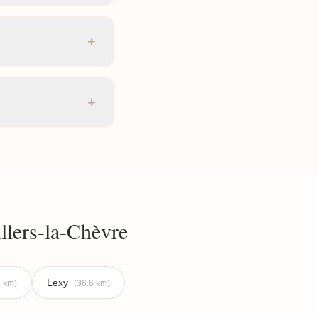
+
+
llers-la-Chèvre
Lexy
3 km)
(36.6 km)