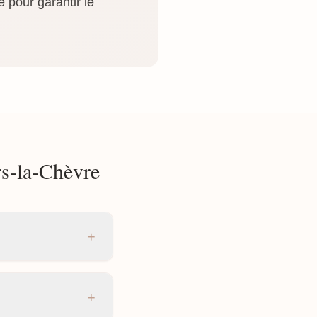
 pour garantir le
rs-la-Chèvre
+
+