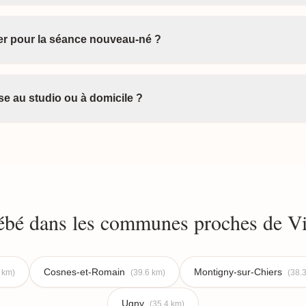
ter pour la séance nouveau-né ?
e au studio ou à domicile ?
bé dans les communes proches de Vi
Cosnes-et-Romain
Montigny-sur-Chiers
 km)
(39.6 km)
(38.
Ugny
(35.4 km)