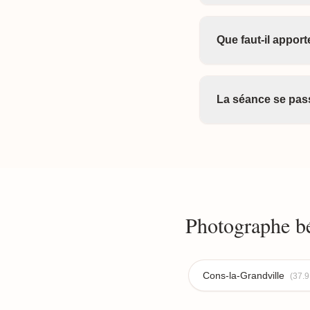
Que faut-il appor
La séance se pass
Photographe bé
Cons-la-Grandville
(37.9