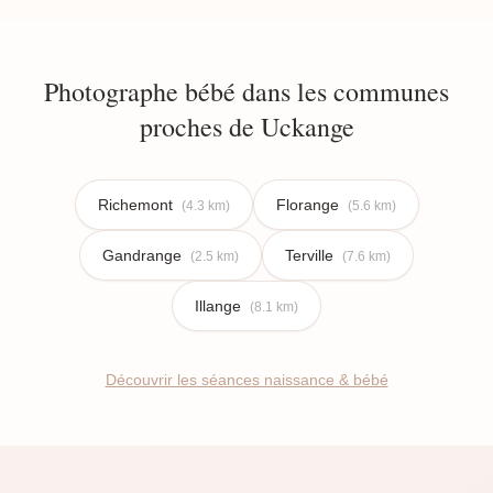
Photographe bébé dans les communes
proches de Uckange
Richemont
Florange
(4.3 km)
(5.6 km)
Gandrange
Terville
(2.5 km)
(7.6 km)
Illange
(8.1 km)
Découvrir les séances naissance & bébé