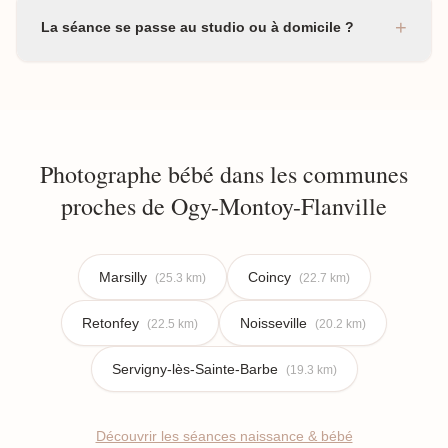
+
La séance se passe au studio ou à domicile ?
Photographe bébé dans les communes
proches de Ogy-Montoy-Flanville
Marsilly
Coincy
(25.3 km)
(22.7 km)
Retonfey
Noisseville
(22.5 km)
(20.2 km)
Servigny-lès-Sainte-Barbe
(19.3 km)
Découvrir les séances naissance & bébé