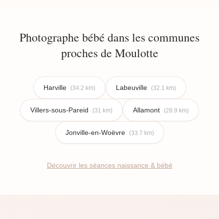
Photographe bébé dans les communes
proches de Moulotte
Harville
Labeuville
(34.2 km)
(32.1 km)
Villers-sous-Pareid
Allamont
(31 km)
(28.9 km)
Jonville-en-Woëvre
(33.7 km)
Découvrir les séances naissance & bébé