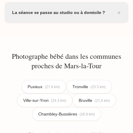
+
La séance se passe au studio ou à domicile ?
Photographe bébé dans les communes
proches de Mars-la-Tour
Puxieux
Tronville
(27.9 km)
(25.5 km)
Ville-sur-Yron
Bruville
(24.3 km)
(21.6 km)
Chambley-Bussières
(28.9 km)