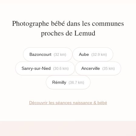
Photographe bébé dans les communes
proches de Lemud
Bazoncourt
Aube
(32 km)
(32.9 km)
Sanry-sur-Nied
Ancerville
(30.6 km)
(35 km)
Rémilly
(36.7 km)
Découvrir les séances naissance & bébé