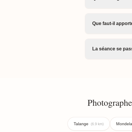
Que faut-il appor
La séance se pass
Photographe
Talange
Mondel
(6.9 km)