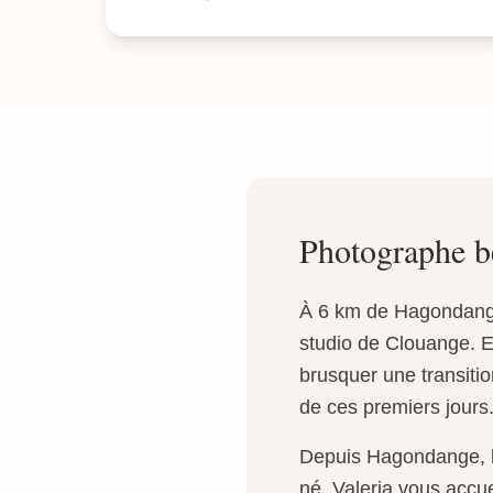
Photographe 
À 6 km de Hagondange,
studio de Clouange. E
brusquer une transition
de ces premiers jours
Depuis Hagondange, l
né. Valeria vous accu