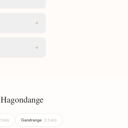
+
+
e Hagondange
Gandrange
.5 km)
(2.5 km)