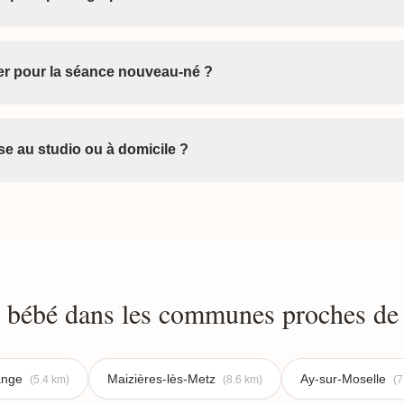
ter pour la séance nouveau-né ?
e au studio ou à domicile ?
 bébé dans les communes proches d
ange
Maizières-lès-Metz
Ay-sur-Moselle
(5.4 km)
(8.6 km)
(7