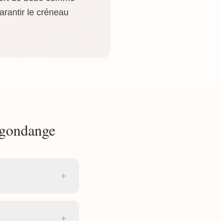
arantir le créneau
agondange
+
+