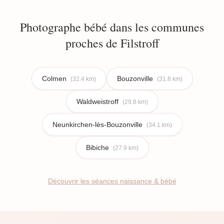
Photographe bébé dans les communes
proches de Filstroff
Colmen
Bouzonville
(32.4 km)
(31.8 km)
Waldweistroff
(29.8 km)
Neunkirchen-lès-Bouzonville
(34.1 km)
Bibiche
(27.9 km)
Découvrir les séances naissance & bébé