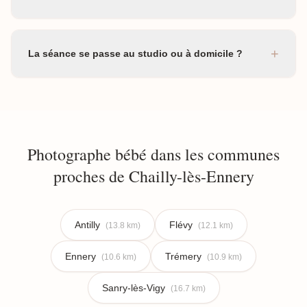
+
La séance se passe au studio ou à domicile ?
Photographe bébé dans les communes
proches de Chailly-lès-Ennery
Antilly
Flévy
(13.8 km)
(12.1 km)
Ennery
Trémery
(10.6 km)
(10.9 km)
Sanry-lès-Vigy
(16.7 km)